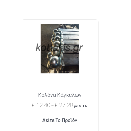
τ
η
σ
η
γ
ι
α
:
Κολόνα Κάγκελων
€
12.40
€
27.28
P
–
με Φ.Π.Α.
r
Δείτε Το Προϊόν
i
c