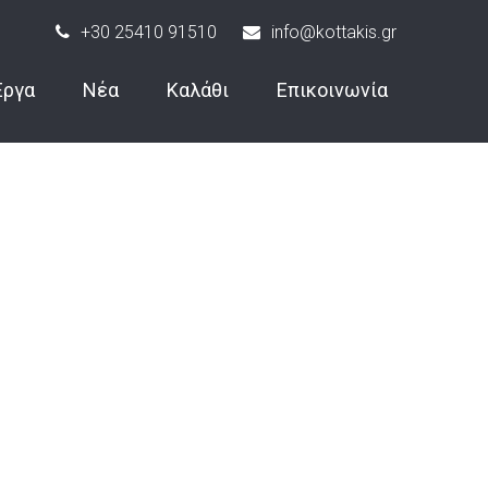
+30 25410 91510
info@kottakis.gr
Έργα
Νέα
Καλάθι
Επικοινωνία