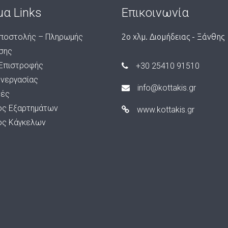
μα Links
Επικοινωνία
ποστολής – Πληρωμής
2ο χλμ. Διομήδειας - Ξάνθης
σης
 Επιστροφής
+30 25410 91510
υνεργασίας
info@kottakis.gr
ές
ος Εξαρτημάτων
www.kottakis.gr
ος Κάγκελων