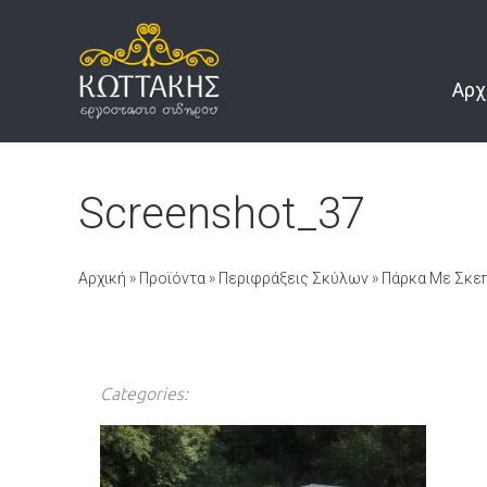
Αρχ
Screenshot_37
Αρχική
»
Προϊόντα
»
Περιφράξεις Σκύλων
»
Πάρκα Με Σκε
Categories: