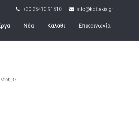
+30 25410 91510
info@kottakis.gr
Έργα
Νέα
Καλάθι
Επικοινωνία
nshot_37