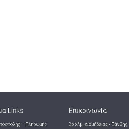
μα Links
Επικοινωνία
ποστολής – Πληρωμής
2ο χλμ. Διομήδειας - Ξάνθης