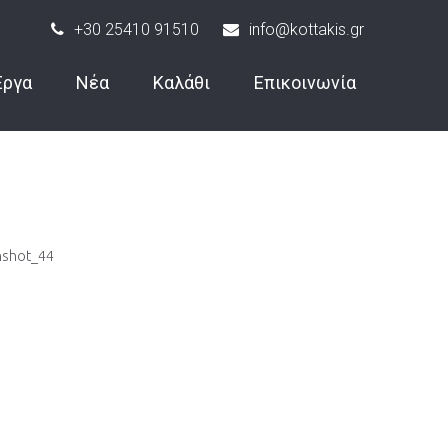
+30 25410 91510
info@kottakis.gr
Έργα
Νέα
Καλάθι
Επικοινωνία
nshot_44