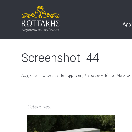
Αρχ
Screenshot_44
Αρχική
»
Προϊόντα
»
Περιφράξεις Σκύλων
»
Πάρκα Με Σκε
Categories: