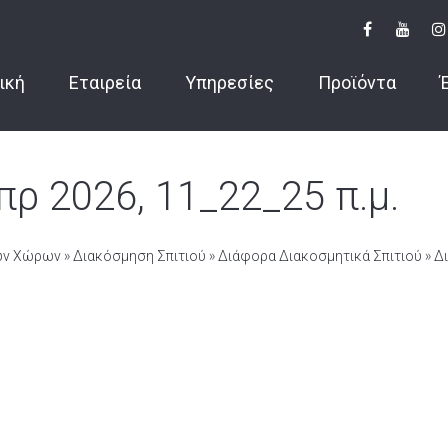
ική
Εταιρεία
Υπηρεσίες
Προϊόντα
ρ 2026, 11_22_25 π.μ.
ιων Χώρων
»
Διακόσμηση Σπιτιού
»
Διάφορα Διακοσμητικά Σπιτιού
»
Δ