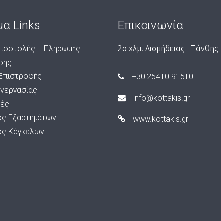
μα Links
Επικοινωνία
ποστολής – Πληρωμής
2ο χλμ. Διομήδειας - Ξάνθης
σης
 Επιστροφής
+30 25410 91510
υνεργασίας
info@kottakis.gr
ές
ος Εξαρτημάτων
www.kottakis.gr
ος Κάγκελων