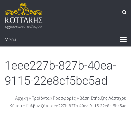
Menu
1eee227b-827b-40ea-
9115-22e8cf5bc5ad
Αρχική
»
Προϊόντα
»
Προσφορές
»
Βάση Στήριξης Λάστιχου
Κήπου – Γαλβανιζέ
» 1eee227b-827b-40ea-9115-22e8cf5bc5ad