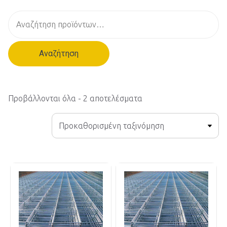
Α
ν
α
Αναζήτηση
ζ
ή
τ
η
Προβάλλονται όλα - 2 αποτελέσματα
σ
η
γ
ι
α
: