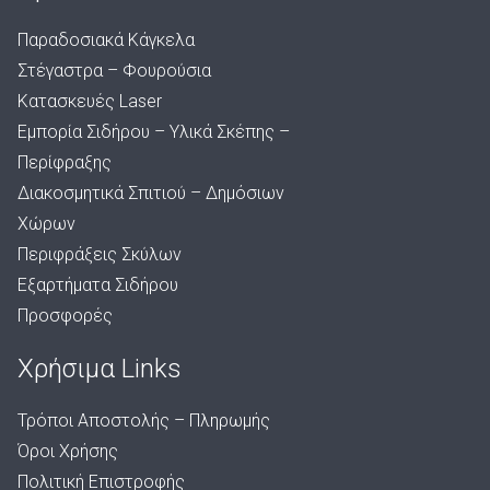
e
Παραδοσιακά Κάγκελα
:
Στέγαστρα – Φουρούσια
€
Κατασκευές Laser
3
Εμπορία Σιδήρου – Υλικά Σκέπης –
.
Περίφραξης
7
Διακοσμητικά Σπιτιού – Δημόσιων
2
Χώρων
t
Περιφράξεις Σκύλων
h
Εξαρτήματα Σιδήρου
r
Προσφορές
o
u
Χρήσιμα Links
g
h
Τρόποι Αποστολής – Πληρωμής
€
Όροι Χρήσης
Πολιτική Επιστροφής