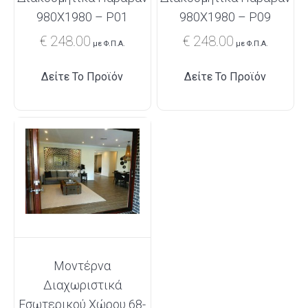
980Χ1980 – P01
980Χ1980 – P09
€
248.00
€
248.00
με Φ.Π.Α.
με Φ.Π.Α.
Δείτε Το Προϊόν
Δείτε Το Προϊόν
Μοντέρνα
Διαχωριστικά
Εσωτερικού Χώρου 68-