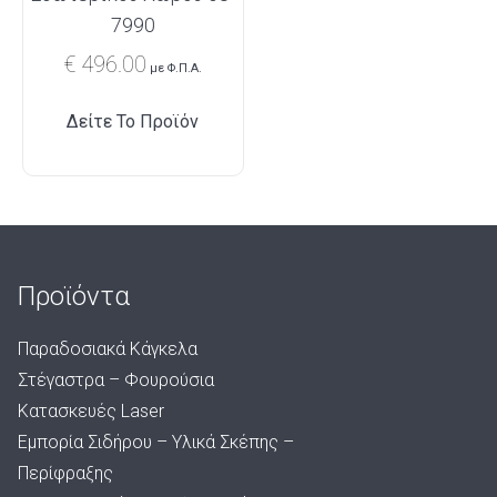
7990
€
496.00
με Φ.Π.Α.
Δείτε Το Προϊόν
Προϊόντα
Παραδοσιακά Κάγκελα
Στέγαστρα – Φουρούσια
Κατασκευές Laser
Εμπορία Σιδήρου – Υλικά Σκέπης –
Περίφραξης