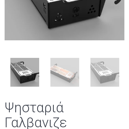
Ψησταριά
Γαλβανιζε