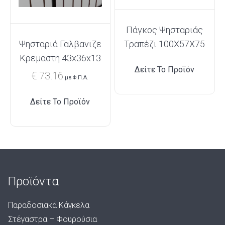
Πάγκος Ψησταριάς
Τραπέζι 100X57X75
Ψησταριά Γαλβανιζε
Κρεμαστη 43x36x13
Δείτε Το Προϊόν
€
73.16
με Φ.Π.Α.
Δείτε Το Προϊόν
Προϊόντα
Παραδοσιακά Κάγκελα
Στέγαστρα – Φουρούσια