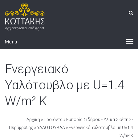
Menu
Ενεργειακό
Υαλότουβλο με U=1.4
W/m² K
Αρχική
»
Προϊόντα
»
Εμπορία Σιδήρου - Υλικά Σκέπης -
Περίφραξης
»
ΥΑΛΟΤΟΥΒΛΑ
» Ενεργειακό Υαλότουβλο με U=1.4
W/m² K