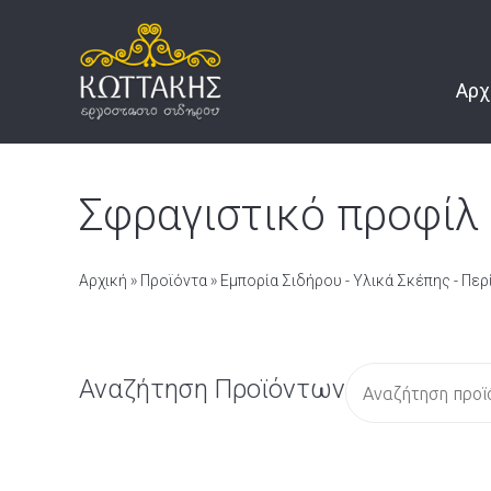
Αρχ
Σφραγιστικό προφίλ
Αρχική
»
Προϊόντα
»
Εμπορία Σιδήρου - Υλικά Σκέπης - Πε
Α
Αναζήτηση Προϊόντων
ν
α
ζ
ή