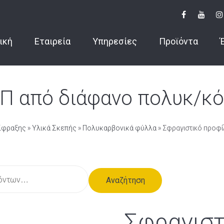
ική
Εταιρεία
Υπηρεσίες
Προϊόντα
 Π από διάφανο πολυκ/κό
ρίφραξης
»
Υλικά Σκεπής
»
Πολυκαρβονικά φύλλα
» Σφραγιστικό προφί
Αναζήτηση
Σφραγιστ