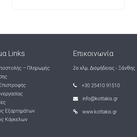
μα Links
Επικοινωνία
ποστολής – Πληρωμής
2ο χλμ. Διομήδειας - Ξάνθης
σης
 Επιστροφής
+30 25410 91510
υνεργασίας
info@kottakis.gr
ές
ος Εξαρτημάτων
www.kottakis.gr
ος Κάγκελων