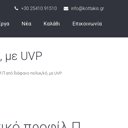
+30 25410 91510
info@kottakis.gr
Έργα
Νέα
Καλάθι
Επικοινωνία
, με UVP
λ Π από διάφανο πολυκ/κό, με UVP
ικό προφίλ Π