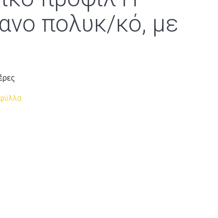
ανο πολυκ/κό, με
έρες
 φύλλα