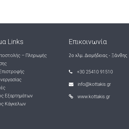
μα Links
Επικοινωνία
ποστολής – Πληρωμής
2ο χλμ. Διομήδειας - Ξάνθης
σης
 Επιστροφής
+30 25410 91510
υνεργασίας
info@kottakis.gr
ές
ος Εξαρτημάτων
www.kottakis.gr
ος Κάγκελων