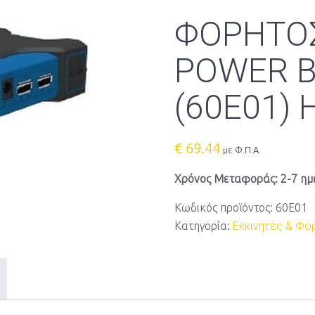
ΦΟΡΗΤΟΣ
POWER B
(60E01) 
€
69.44
με Φ.Π.Α.
Χρόνος Μεταφοράς: 2-7 ημ
Κωδικός προϊόντος:
60E01
Κατηγορία:
Εκκινητές & Φο