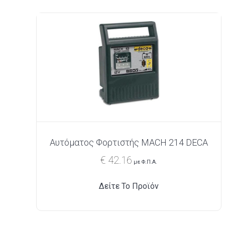
Αυτόματος Φορτιστής MACH 214 DECA
€
42.16
με Φ.Π.Α.
Δείτε Το Προϊόν