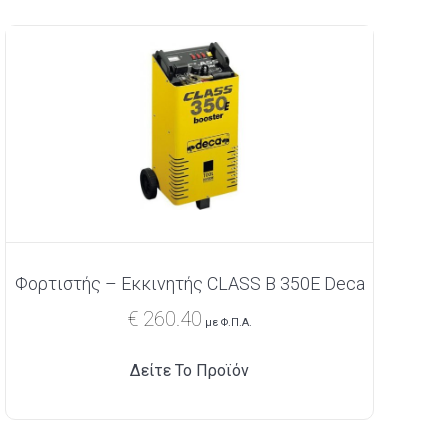
Φορτιστής – Εκκινητής CLASS B 350E Deca
€
260.40
με Φ.Π.Α.
Δείτε Το Προϊόν