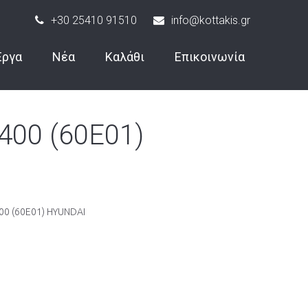
+30 25410 91510
info@kottakis.gr
Έργα
Νέα
Καλάθι
Επικοινωνία
00 (60E01)
0 (60E01) HYUNDAI