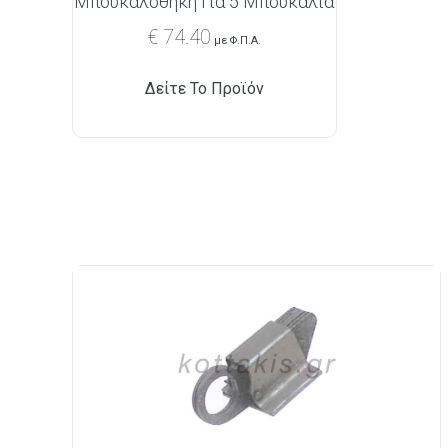
Μπουκαλοθήκη Για 5 Μπουκάλια
€
74.40
με Φ.Π.Α.
Δείτε Το Προϊόν