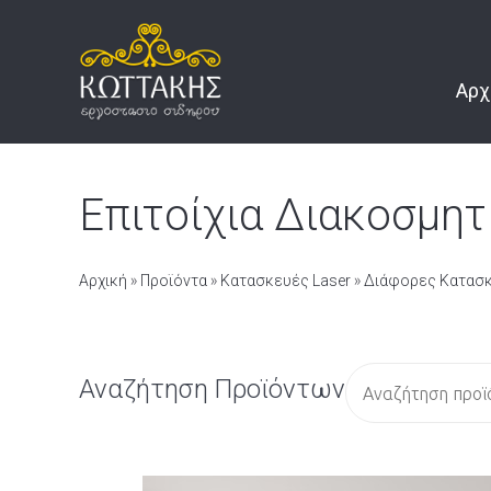
Αρχ
Επιτοίχια Διακοσμητ
Αρχική
»
Προϊόντα
»
Κατασκευές Laser
»
Διάφορες Κατασκ
Α
Αναζήτηση Προϊόντων
ν
α
ζ
ή