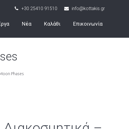
+30 25410 91510
info@kottakis.gr
Έργα
Νέα
Καλάθι
Επικοινωνία
ases
– Moon Phases
α Διακοσμητικά –