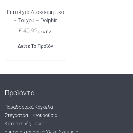
Επιτοίχια Διακοσμητικά
– Τοίχου – Dolphin
€
40.92
με Φ.Π.Α.
Δείτε Το Προϊόν
Προϊόντα
Παραδοσιακά Κάγκελα
Στέγαστρα – Φουρούσια
Κατασκευές Laser
Εμπορία Σιδήρου – Υλικά Σκέπης –