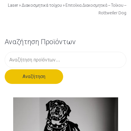
Laser
»
Διακοσμητικά τοίχου
» Επιτοίχια Διακοσμητικά – Τοίχου –
Rottweiler Dog
Αναζήτηση Προϊόντων
Α
ν
α
Αναζήτηση
ζ
ή
τ
η
σ
η
γ