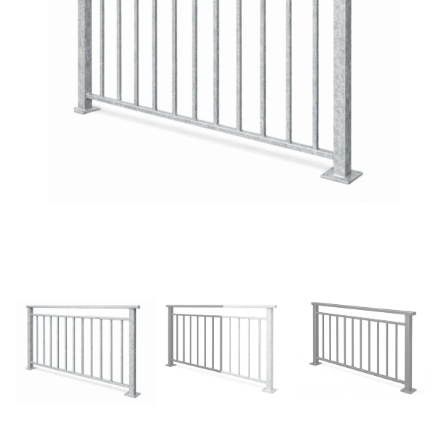
η
γ
ι
α
: