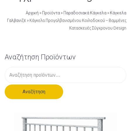
Αρχική
»
Προϊόντα
»
Παραδοσιακά Κάγκελα
»
Κάγκελα
Γαλβανιζέ
» Κάγκελα Προγαλβανισμένου Κοιλοδοκού – Βαμμένες
Κατασκευές Σύγχρονου Design
Αναζήτηση Προϊόντων
Α
ν
α
Αναζήτηση
ζ
ή
τ
η
σ