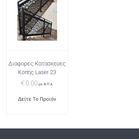
Διαφορες Κατασκευες
Κοπης Laser 23
€
0.00
με Φ.Π.Α.
Δείτε Το Προϊόν