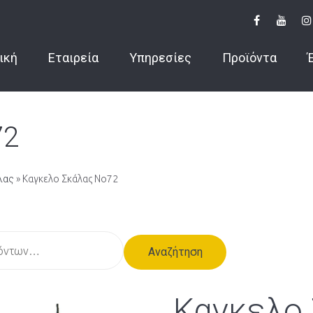
ική
Εταιρεία
Υπηρεσίες
Προϊόντα
72
λας
» Καγκελο Σκάλας Νο72
Αναζήτηση
Καγκελο