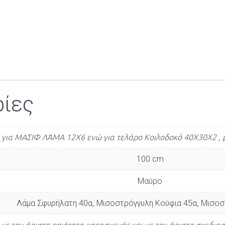
ρίες
ν για ΜΑΣΙΦ ΛΆΜΑ 12Χ6 ενώ για τελάρο Κοιλοδοκό 40Χ30Χ2 , μπ
100 cm
Μαύρο
Λάμα Σφυρήλατη 40α
,
Μισοστρόγγυλη Κούφια 45α
,
Μισοσ