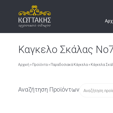
Αρχ
Καγκελο Σκάλας Νο
Αρχική
»
Προϊόντα
»
Παραδοσιακά Κάγκελα
»
Κάγκελα Σκά
Α
Αναζήτηση Προϊόντων
ν
α
ζ
ή