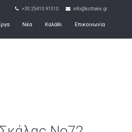
+30 25410 91510
info@kottakis.gr
Έργα
Νέα
Καλάθι
Επικοινωνία
 Σκάλας Νο72