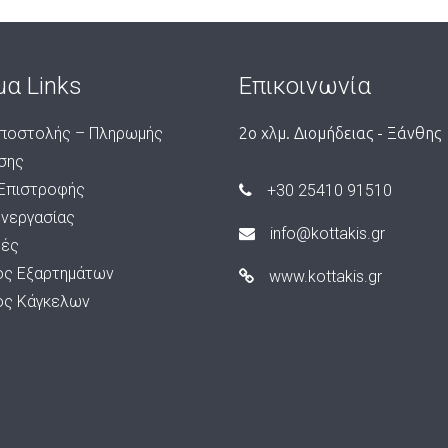
μα Links
Επικοινωνία
ποστολής – Πληρωμής
2ο χλμ. Διομήδειας - Ξάνθης
σης
 Επιστροφής
+30 25410 91510
υνεργασίας
info@kottakis.gr
ές
ος Εξαρτημάτων
www.kottakis.gr
ος Κάγκελων