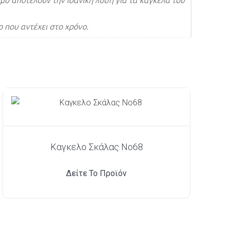
μό αποτελούν την ιδανική λύση για τα κάγκελα του
 που αντέχει στο χρόνο.
Καγκελο Σκάλας Νο68
Δείτε Το Προϊόν