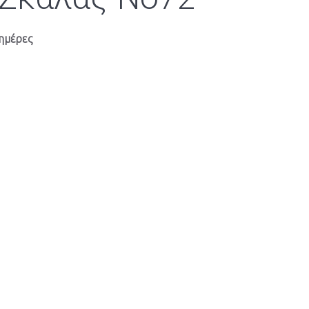
ημέρες
ς