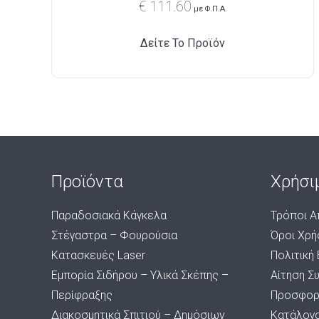
€
111.60
με Φ.Π.Α.
Δείτε Το Προϊόν
Προϊόντα
Χρήσι
Παραδοσιακά Κάγκελα
Τρόποι Α
Στέγαστρα – Φουρούσια
Όροι Χρή
Κατασκευές Laser
Πολιτική
Εμπορία Σιδήρου – Υλικά Σκέπης –
Αίτηση Σ
Περίφραξης
Προσφορ
Διακοσμητικά Σπιτιού – Δημόσιων
Κατάλογ