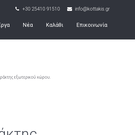
+30 25410 91510
info@kottakis.gr
Έργα
Νέα
Καλάθι
Επικοινωνία
ράκτης εξωτερικού χώρου.
άκτης