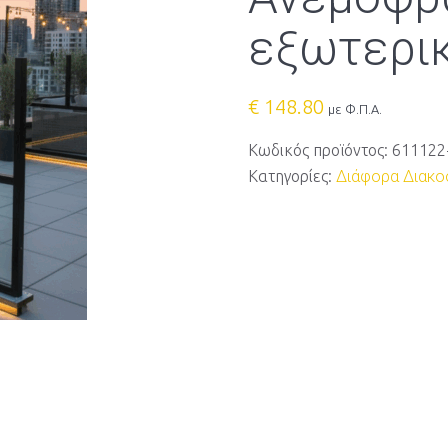
εξωτερι
€
148.80
με Φ.Π.Α.
Κωδικός προϊόντος:
611122
Κατηγορίες:
Διάφορα Διακοσ