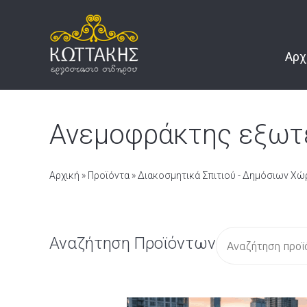
Αρχ
Ανεμοφράκτης εξωτ
Αρχική
»
Προϊόντα
»
Διακοσμητικά Σπιτιού - Δημόσιων Χ
Α
Αναζήτηση Προϊόντων
ν
α
ζ
ή