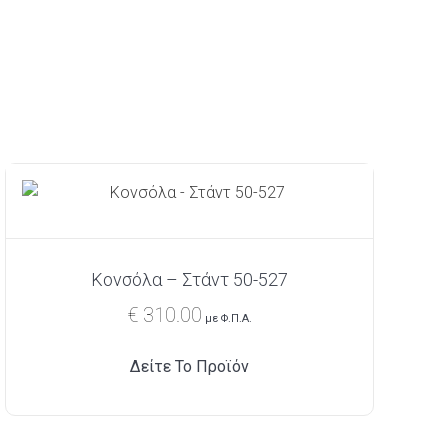
Κονσόλα – Στάντ 50-527
€
310.00
με Φ.Π.Α.
Δείτε Το Προϊόν