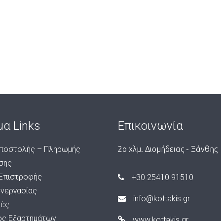
μα Links
Επικοινωνία
ποστολής – Πληρωμής
2ο χλμ. Διομήδειας - Ξάνθης
σης
 Επιστροφής
+30 25410 91510
υνεργασίας
info@kottakis.gr
ές
ος Εξαρτημάτων
www.kottakis.gr