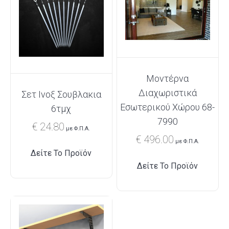
Μοντέρνα
Διαχωριστικά
Σετ Ινοξ Σουβλακια
Εσωτερικού Χώρου 68-
6τμχ
7990
€
24.80
με Φ.Π.Α.
€
496.00
με Φ.Π.Α.
Δείτε Το Προϊόν
Δείτε Το Προϊόν