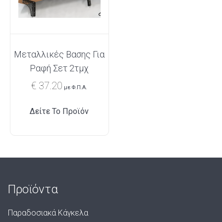
Μεταλλικές Βασης Για
Ραφή Σετ 2τμχ
€
37.20
με Φ.Π.Α.
Δείτε Το Προϊόν
Προϊόντα
Παραδοσιακά Κάγκελα