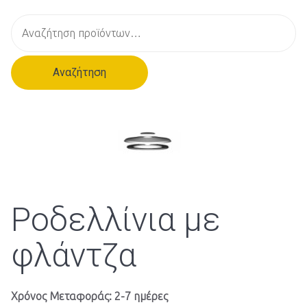
Α
ν
α
Αναζήτηση
ζ
ή
τ
η
σ
η
γ
ι
Ροδελλίνια με
α
:
φλάντζα
Χρόνος Μεταφοράς: 2-7 ημέρες