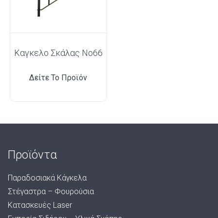
Καγκελο Σκάλας Νο66
Δείτε Το Προϊόν
Προϊόντα
Παραδοσιακά Κάγκελα
Στέγαστρα – Φουρούσια
Κατασκευές Laser